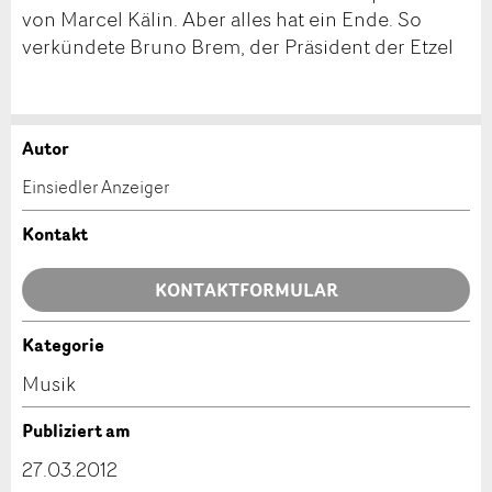
von Marcel Kälin. Aber alles hat ein Ende. So
verkündete Bruno Brem, der Präsident der Etzel
Autor
Anzeige beanstanden
Anzeige weiterempfehlen
Einsiedler Anzeiger
Ihr Feedback wird sehr geschätzt!
Empfehlen Sie diese Anzeige an Freunde weiter.
Kontakt
Allgemeines Feedback
KONTAKTFORMULAR
Anzeige nicht mehr gültig
Anzeige unvollständig
Kategorie
Kontakt
Musik
Verfassen Sie eine Nachricht für die Kontaktpersonen
Publiziert am
dieser Anzeige.
27.03.2012