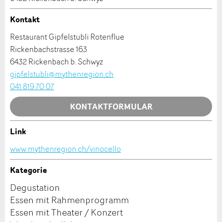
Schliessen
Kontakt
Nachricht:
Restaurant Gipfelstubli Rotenflue
Rickenbachstrasse 163
* Pflichtfeld
6432 Rickenbach b. Schwyz
Information: Zur Qualitätssicherung wird eine Kopie der
gipfelstubli@mythenregion.ch
E-Mail an guidle gesendet.
041 819 70 07
This site is protected by reCAPTCHA and the Google
Privacy
KONTAKTFORMULAR
Policy
and
Terms of Service
apply.
Link
SCHLIESSEN
Kontakt
www.mythenregion.ch/vinocello
ANMELDEN
Verfassen Sie eine Nachricht für die Kontaktpersonen
Kategorie
dieser Anzeige.
Degustation
Essen mit Rahmenprogramm
Essen mit Theater / Konzert