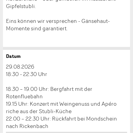
Gipfelstubli.
Eins können wir versprechen - Gänsehaut-
Momente sind garantiert.
Datum
Anzeige beanstanden
Anzeige weiterempfehlen
29.08.2026
Reservation
18:30 - 22:30 Uhr
Ihr Feedback wird sehr geschätzt!
Empfehlen Sie diese Anzeige an Freunde weiter.
18.30 – 19.00 Uhr: Bergfahrt mit der
Veranstaltungsdatum *:
Allgemeines Feedback
Rotenfluebahn
Anzahl der Teilnehmer *:
Anzeige nicht mehr gültig
19.15 Uhr: Konzert mit Weingenuss und Apéro
Anzeige unvollständig
riche aus der Stubli-Küche
22.00 – 22.30 Uhr: Rückfahrt bei Mondschein
Vorname / Nachname *:
nach Rickenbach