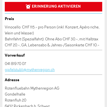
ERINNERUNG AKTIVIEREN
Firma / Organisation:
Preis
* Eingabe erforderlich
Vinocello: CHF 115.– pro Person (inkl. Konzert, Apéro riche,
Adresszusatz:
Wein und Wasser)
ANZEIGE WEITEREMPFEHLEN
Bahnfahrt (Spezialfahrt): Ohne Abo CHF 30.–, mit Halbtax
Nachricht
Schliessen
CHF 20.–, GA, Lebensabo & Jahres-/Saisonkarte CHF 10.–
Strasse und Nr. *:
Vorverkauf
PLZ / Ort *:
041 819 70 07
gipfelstubli@mythenregion.ch
* Eingabe erforderlich
Adresse
E-Mail *:
Zur Qualitätssicherung wird eine Kopie der E-Mail
Rotenfluebahn Mythenregion AG
an guidle übermittelt.
Gondelhalle
NACHRICHT SENDEN
Telefon *:
Rotenfluh 20
6432 Rickenbach b. Schwyz