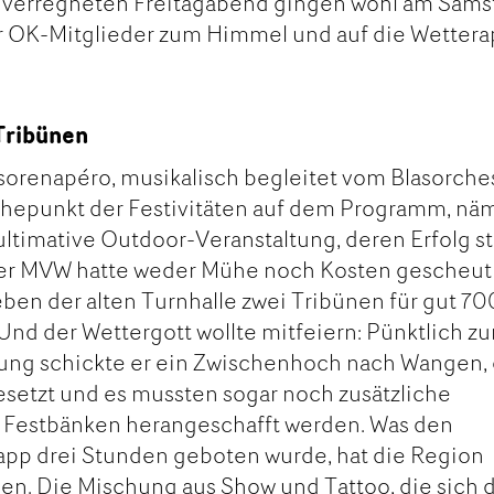
 verregneten Freitagabend gingen wohl am Sams
r OK-Mitglieder zum Himmel und auf die Wettera
Tribünen
renapéro, musikalisch begleitet vom Blasorche
öhepunkt der Festivitäten auf dem Programm, nä
ultimative Outdoor-Veranstaltung, deren Erfolg st
Der MVW hatte weder Mühe noch Kosten gescheut
eben der alten Turnhalle zwei Tribünen für gut 70
 Und der Wettergott wollte mitfeiern: Pünktlich z
tung schickte er ein Zwischenhoch nach Wangen, 
esetzt und es mussten sogar noch zusätzliche
n Festbänken herangeschafft werden. Was den
app drei Stunden geboten wurde, hat die Region
n. Die Mischung aus Show und Tattoo, die sich 