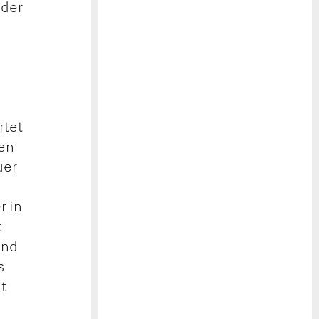
 der
rtet
den
uer
r in
t
Und
s
gt