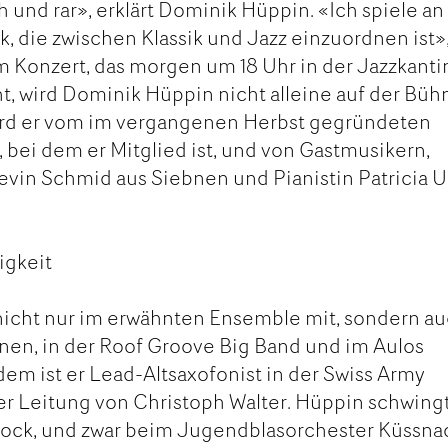
ch und rar», erklärt Dominik Hüppin. «Ich spiele an
 die zwischen Klassik und Jazz einzuordnen ist»
 Konzert, das morgen um 18 Uhr in der Jazzkanti
t, wird Dominik Hüppin nicht alleine auf der Büh
wird er vom im vergangenen Herbst gegründeten
bei dem er Mitglied ist, und von Gastmusikern,
vin Schmid aus Siebnen und Pianistin Patricia U
igkeit
 nicht nur im erwähnten Ensemble mit, sondern a
nen, in der Roof Groove Big Band und im Aulos
dem ist er Lead-Altsaxofonist in der Swiss Army
er Leitung von Christoph Walter. Hüppin schwing
stock, und zwar beim Jugendblasorchester Küssna