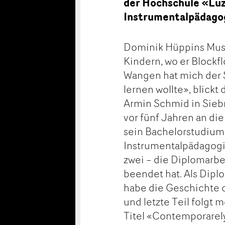
der Hochschule «Luz
Instrumentalpädagog
Dominik Hüppins Mus
Kindern, wo er Blockf
Wangen hat mich der S
lernen wollte», blickt
Armin Schmid in Sieb
vor fünf Jahren an di
sein Bachelorstudium 
Instrumentalpädagogik
zwei – die Diplomarbe
beendet hat. Als Diplo
habe die Geschichte de
und letzte Teil folgt 
Titel «Contemporarely