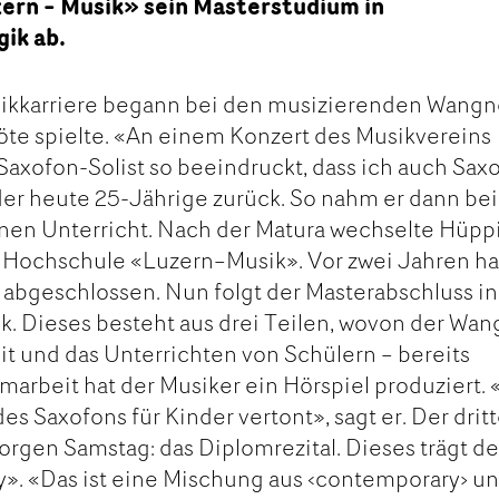
ern – Musik» sein Masterstudium in
ik ab.
ikkarriere begann bei den musizierenden Wangn
löte spielte. «An einem Konzert des Musikvereins
axofon-Solist so beeindruckt, dass ich auch Sax
 der heute 25-Jährige zurück. So nahm er dann bei
nen Unterricht. Nach der Matura wechselte Hüpp
e Hochschule «Luzern–Musik». Vor zwei Jahren ha
abgeschlossen. Nun folgt der Masterabschluss in
. Dieses besteht aus drei Teilen, wovon der Wan
it und das Unterrichten von Schülern – bereits
marbeit hat der Musiker ein Hörspiel produziert. 
s Saxofons für Kinder vertont», sagt er. Der drit
morgen Samstag: das Diplomrezital. Dieses trägt d
». «Das ist eine Mischung aus ‹contemporary› u