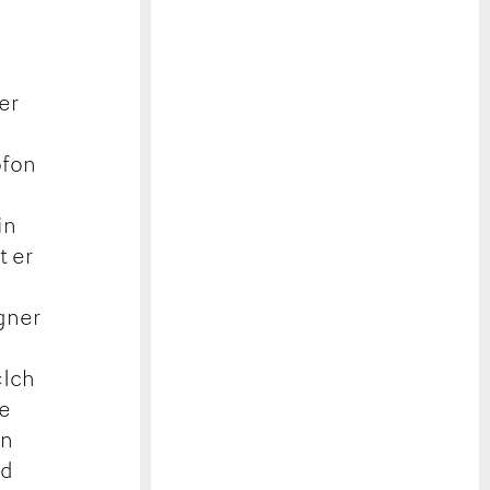
er
ofon
in
t er
gner
«Ich
te
en
nd