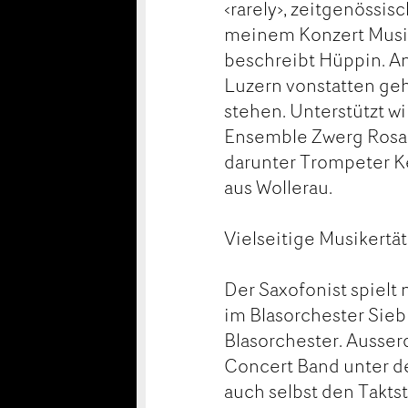
‹rarely›, zeitgenössis
meinem Konzert Musik,
beschreibt Hüppin. Am
Luzern vonstatten geh
stehen. Unterstützt 
Ensemble Zwerg Rosa, 
darunter Trompeter Ke
aus Wollerau.
Vielseitige Musikertät
Der Saxofonist spielt
im Blasorchester Sieb
Blasorchester. Ausser
Concert Band unter d
auch selbst den Takt