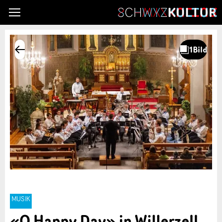
MUSIK
«O Happy Day» in Willerzell