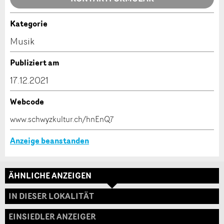
Kategorie
Kontakt
Musik
Verfassen Sie eine Nachricht für die Kontaktpersonen
Publiziert am
dieser Anzeige.
* Eingabe erforderlich
17.12.2021
ANZEIGE WEITEREMPFEHLEN
Webcode
Nachricht
Schliessen
www.schwyzkultur.ch/hnEnQ7
Anzeige beanstanden
ÄHNLICHE ANZEIGEN
* Eingabe erforderlich
Adresse
IN DIESER LOKALITÄT
Zur Qualitätssicherung wird eine Kopie der E-Mail
an guidle übermittelt.
EINSIEDLER ANZEIGER