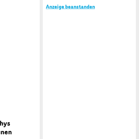
Anzeige beanstanden
thys
unen