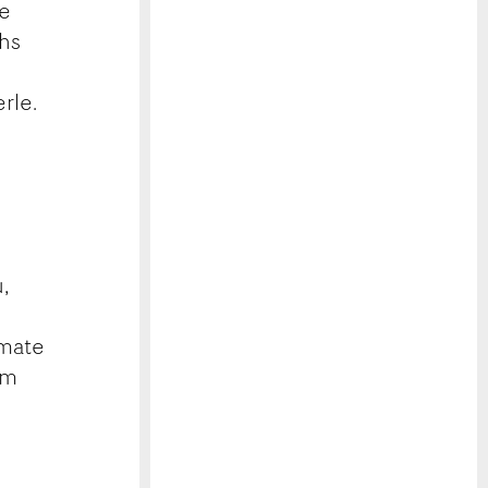
ie
chs
rle.
,
rmate
am