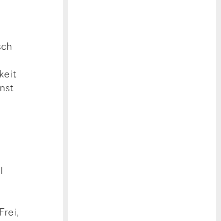
sch
keit
nst
l
n
Frei,