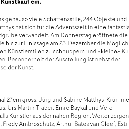
 Kunstkauf ein.
ns genauso viele Schaffensstile, 244 Objekte und
atthys hat sich für die Adventszeit in eine fantasti
ndgrube verwandelt. Am Donnerstag eröffnete die
ie bis zur Finissage am 23. Dezember die Möglich
nen Künstlerstilen zu schnuppern und «kleine» Ku
en. Besonderheit der Ausstellung ist nebst der
sse der Kunst.
mal 27cm gross. Jürg und Sabine Matthys-Krümme
us, Urs Martin Traber, Emre Baykal und Véro
alls Künstler aus der nahen Region. Weiter zeige
Fredy Ambroschütz, Arthur Bates van Cleef, Esti 