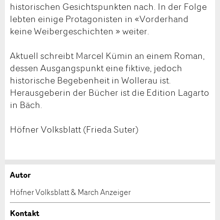
historischen Gesichtspunkten nach. In der Folge
lebten einige Protagonisten in «Vorderhand
keine Weibergeschichten » weiter.
Aktuell schreibt Marcel Kümin an einem Roman,
dessen Ausgangspunkt eine fiktive, jedoch
historische Begebenheit in Wollerau ist.
Herausgeberin der Bücher ist die Edition Lagarto
in Bäch.
Höfner Volksblatt (Frieda Suter)
Autor
Anzeige beanstanden
Anzeige weiterempfehlen
Höfner Volksblatt & March Anzeiger
Ihr Feedback wird sehr geschätzt!
Empfehlen Sie diese Anzeige an Freunde weiter.
Kontakt