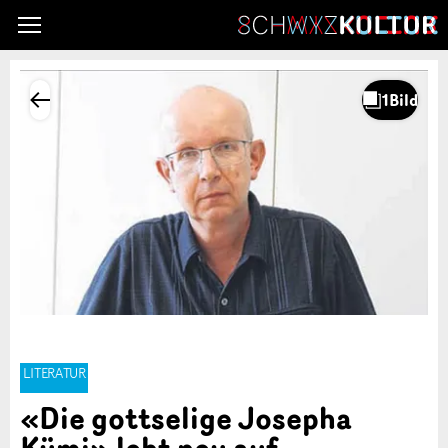
LITERATUR
«Die gottselige Josepha
Kümi» lebt neu auf