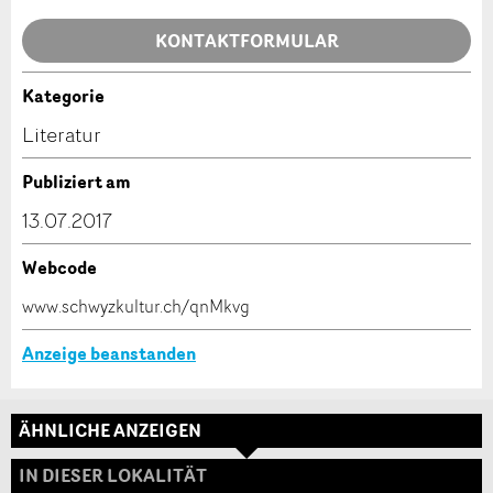
Allgemeines Feedback
KONTAKTFORMULAR
Anzeige nicht mehr gültig
Anzeige unvollständig
Kategorie
Kontakt
Literatur
Verfassen Sie eine Nachricht für die Kontaktpersonen
Publiziert am
dieser Anzeige.
13.07.2017
Webcode
* Eingabe erforderlich
www.schwyzkultur.ch/qnMkvg
ANZEIGE WEITEREMPFEHLEN
Anzeige beanstanden
Nachricht
Schliessen
ÄHNLICHE ANZEIGEN
Adresse
IN DIESER LOKALITÄT