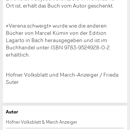
Ort ist, erhält das Buch vom Autor geschenkt.
«Verena schweigt» wurde wie die anderen
Bücher von Marcel Kümin von der Edition
Lagarto in Bäch herausgegeben und ist im
Buchhandel unter ISBN 9783-9524928-0-2
erhältlich.
Höfner Volksblatt und March-Anzeiger / Frieda
Suter
Autor
Anzeige beanstanden
Anzeige weiterempfehlen
Höfner Volksblatt & March Anzeiger