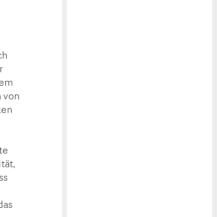
ch
r
dem
n von
ten
d
te
tät,
ss
das