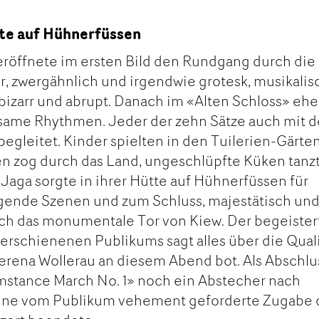
te auf Hühnerfüssen
öffnete im ersten Bild den Rundgang durch die
ur, zwergähnlich und irgendwie grotesk, musikalis
bizarr und abrupt. Danach im «Alten Schloss» ehe
same Rhythmen. Jeder der zehn Sätze auch mit 
egleitet. Kinder spielten in den Tuilerien-Gärte
en zog durch das Land, ungeschlüpfte Küken tanz
 Jaga sorgte in ihrer Hütte auf Hühnerfüssen für
gende Szenen und zum Schluss, majestätisch un
rch das monumentale Tor von Kiew. Der begeister
 erschienenen Publikums sagt alles über die Quali
erena Wollerau an diesem Abend bot. Als Abschlu
stance March No. 1» noch ein Abstecher nach
eine vom Publikum vehement geforderte Zugabe 