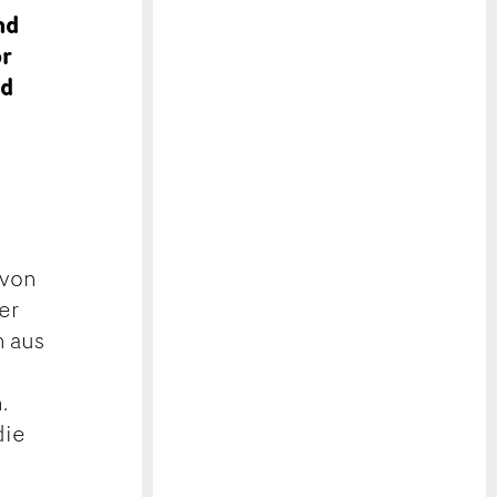
nd
or
nd
 von
er
n aus
.
die