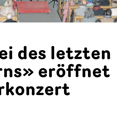
i des letzten
rns» eröffnet
rkonzert