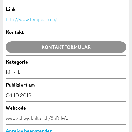
Ihr Feedback wird sehr geschätzt!
Empfehlen Sie diese Anzeige an Freunde weiter.
Link
http://www.tempesta.ch/
Allgemeines Feedback
Anzeige nicht mehr gültig
Kontakt
Anzeige unvollständig
KONTAKTFORMULAR
Kategorie
Kontakt
Musik
Verfassen Sie eine Nachricht für die Kontaktpersonen
Publiziert am
dieser Anzeige.
* Eingabe erforderlich
04.10.2019
ANZEIGE WEITEREMPFEHLEN
Webcode
Nachricht
Schliessen
www.schwyzkultur.ch/8uDdWc
Anzeige beanstanden