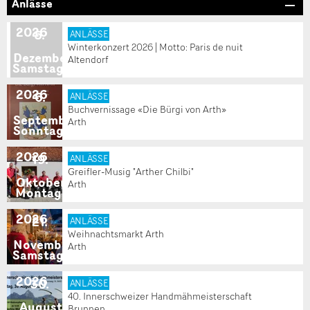
Anlässe
2026
5
.
ANLÄSSE
Winterkonzert 2026 | Motto: Paris de nuit
Dezember
Altendorf
Samstag
2026
6
.
ANLÄSSE
Buchvernissage «Die Bürgi von Arth»
September
Arth
Sonntag
2026
19
.
ANLÄSSE
Greifler-Musig "Arther Chilbi"
Oktober
Arth
Montag
2026
21
.
ANLÄSSE
Weihnachtsmarkt Arth
November
Arth
Samstag
2026
30
.
ANLÄSSE
40. Innerschweizer Handmähmeisterschaft
August
Brunnen