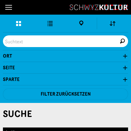
Erweitere
Listen-
Karten-
Ansicht
Ansicht
Ansicht
Ort
Live
Seite
Suche
ORT
In der Nähe
SEITE
SPARTE
FILTER ZURÜCKSETZEN
SUCHE