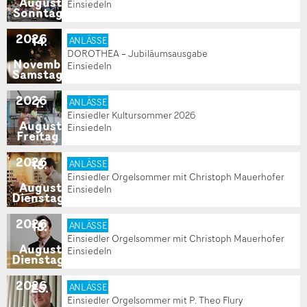
August
Einsiedeln
Sonntag
2026
14
.
ANLÄSSE
DOROTHEA – Jubiläumsausgabe
November
Einsiedeln
Samstag
2026
7
.
ANLÄSSE
Einsiedler Kultursommer 2026
August
Einsiedeln
Freitag
2026
18
.
ANLÄSSE
Einsiedler Orgelsommer mit Christoph Mauerhofer
August
Einsiedeln
Dienstag
2026
18
.
ANLÄSSE
Einsiedler Orgelsommer mit Christoph Mauerhofer
August
Einsiedeln
Dienstag
2026
25
.
ANLÄSSE
Einsiedler Orgelsommer mit P. Theo Flury