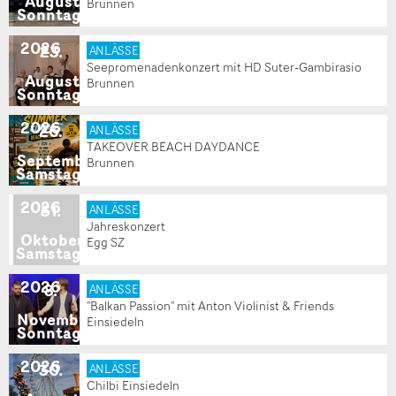
August
Brunnen
Sonntag
2026
23
.
ANLÄSSE
Seepromenadenkonzert mit HD Suter-Gambirasio
August
Brunnen
Sonntag
2026
26
.
ANLÄSSE
TAKEOVER BEACH DAYDANCE
September
Brunnen
Samstag
2026
31
.
ANLÄSSE
Jahreskonzert
Oktober
Egg SZ
Samstag
2026
8
.
ANLÄSSE
''Balkan Passion'' mit Anton Violinist & Friends
November
Einsiedeln
Sonntag
2026
30
.
ANLÄSSE
Chilbi Einsiedeln