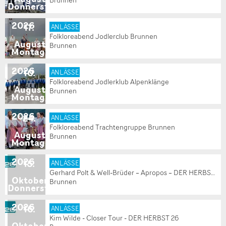
Donnerstag
2026
17
.
ANLÄSSE
Folkloreabend Jodlerclub Brunnen
August
Brunnen
Montag
2026
10
.
ANLÄSSE
Folkloreabend Jodlerklub Alpenklänge
August
Brunnen
Montag
2026
24
.
ANLÄSSE
Folkloreabend Trachtengruppe Brunnen
August
Brunnen
Montag
2026
15
.
ANLÄSSE
Gerhard Polt & Well-Brüder – Apropos – DER HERBST 26
Oktober
Brunnen
Donnerstag
2026
16
.
ANLÄSSE
Kim Wilde - Closer Tour - DER HERBST 26
Oktober