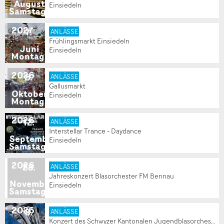
August
Einsiedeln
Samstag
2027
7
.
ANLÄSSE
Frühlingsmarkt Einsiedeln
Juni
Einsiedeln
Montag
2026
5
.
ANLÄSSE
Gallusmarkt
Oktober
Einsiedeln
Montag
2026
12
.
ANLÄSSE
Interstellar Trance - Daydance
September
Einsiedeln
Samstag
2026
28
.
ANLÄSSE
Jahreskonzert Blasorchester FM Bennau
November
Einsiedeln
Samstag
2026
8
.
ANLÄSSE
Konzert des Schwyzer Kantonalen Jugendblasorchesters (SKJBO)