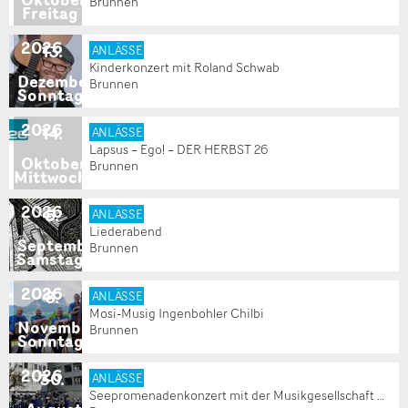
Brunnen
Freitag
2026
13
.
ANLÄSSE
Kinderkonzert mit Roland Schwab
Dezember
Brunnen
Sonntag
2026
14
.
ANLÄSSE
Lapsus – Ego! – DER HERBST 26
Oktober
Brunnen
Mittwoch
2026
5
.
ANLÄSSE
Liederabend
September
Brunnen
Samstag
2026
8
.
ANLÄSSE
Mosi-Musig Ingenbohler Chilbi
November
Brunnen
Sonntag
2026
30
.
ANLÄSSE
Seepromenadenkonzert mit der Musikgesellschaft Brunnen