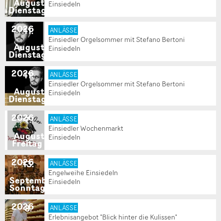
August
Einsiedeln
Dienstag
2026
11
.
ANLÄSSE
Einsiedler Orgelsommer mit Stefano Bertoni
August
Einsiedeln
Dienstag
2026
11
.
ANLÄSSE
Einsiedler Orgelsommer mit Stefano Bertoni
August
Einsiedeln
Dienstag
2026
7
.
ANLÄSSE
Einsiedler Wochenmarkt
August
Einsiedeln
Freitag
2026
13
.
ANLÄSSE
Engelweihe Einsiedeln
September
Einsiedeln
Sonntag
2026
8
.
ANLÄSSE
Erlebnisangebot "Blick hinter die Kulissen"