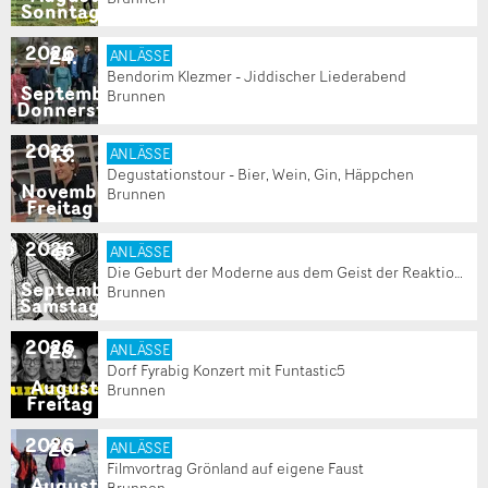
Sonntag
2026
24
.
ANLÄSSE
Bendorim Klezmer - Jiddischer Liederabend
September
Brunnen
Donnerstag
2026
13
.
ANLÄSSE
Degustationstour - Bier, Wein, Gin, Häppchen
November
Brunnen
Freitag
2026
5
.
ANLÄSSE
Die Geburt der Moderne aus dem Geist der Reaktion?
September
Brunnen
Samstag
2026
28
.
ANLÄSSE
Dorf Fyrabig Konzert mit Funtastic5
August
Brunnen
Freitag
2026
20
.
ANLÄSSE
Filmvortrag Grönland auf eigene Faust
August
Brunnen