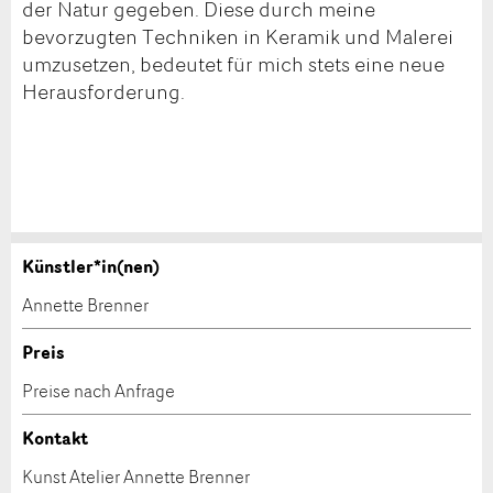
der Natur gegeben. Diese durch meine
bevorzugten Techniken in Keramik und Malerei
umzusetzen, bedeutet für mich stets eine neue
Herausforderung.
Künstler*in(nen)
Werk kaufen
Anzeige beanstanden
Annette Brenner
Nehmen Sie mit diesem Formular direkt mit dem
Ihr Feedback wird sehr geschätzt!
Preis
Kulturschaffenden Kontakt auf, um das Werk zu
Preise nach Anfrage
kaufen.
Allgemeines Feedback
Anzeige nicht mehr gültig
Kontakt
Anzeige unvollständig
Kunst Atelier Annette Brenner