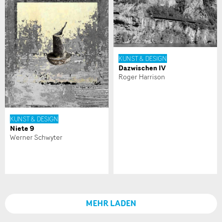
* Eingabe erforderlich
Zur Qualitätssicherung wird eine Kopie der E-Mail an
guidle übermittelt.
NACHRICHT SENDEN
KUNST & DESIGN
Dazwischen IV
Roger Harrison
Schliessen
KUNST & DESIGN
Niete 9
Werner Schwyter
MEHR LADEN