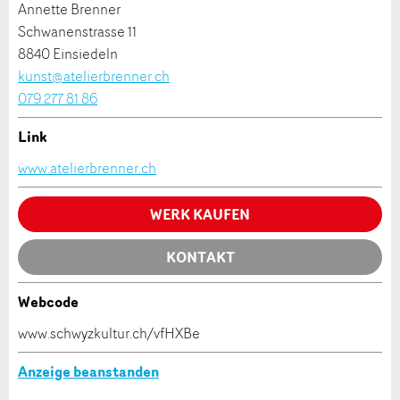
Annette Brenner
Schwanenstrasse 11
8840 Einsiedeln
kunst@atelierbrenner.ch
079 277 81 86
Adresse
Link
Kontakt
www.atelierbrenner.ch
Verfassen Sie eine Nachricht für die Kontaktpersonen
Nachricht
WERK KAUFEN
dieser Anzeige.
KONTAKT
Webcode
* Eingabe erforderlich
www.schwyzkultur.ch/vfHXBe
Zur Qualitätssicherung wird eine Kopie der E-Mail
Anzeige beanstanden
an guidle übermittelt.
Nachricht