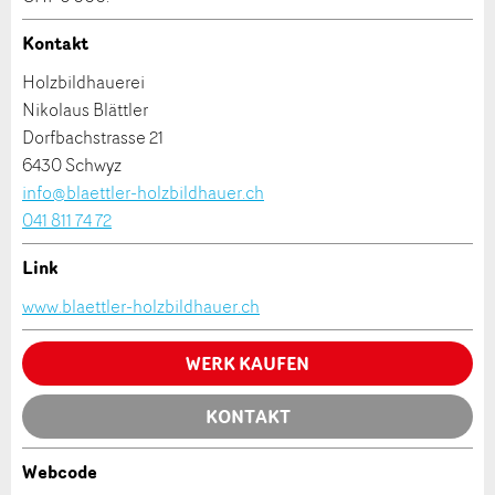
Kontakt
Adresse
Holzbildhauerei
Nikolaus Blättler
Dorfbachstrasse 21
6430 Schwyz
Nachricht
info@blaettler-holzbildhauer.ch
041 811 74 72
Link
Kontakt
www.blaettler-holzbildhauer.ch
* Eingabe erforderlich
Verfassen Sie eine Nachricht für die Kontaktpersonen
WERK KAUFEN
Zur Qualitätssicherung wird eine Kopie der E-Mail
dieser Anzeige.
an guidle übermittelt.
Nachricht
KONTAKT
NACHRICHT SENDEN
Webcode
Schliessen