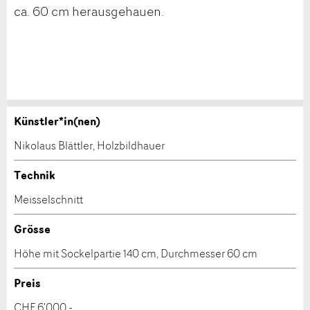
ca. 60 cm herausgehauen.
Künstler*in(nen)
Werk kaufen
Anzeige beanstanden
Nikolaus Blättler, Holzbildhauer
Nehmen Sie mit diesem Formular direkt mit dem
Ihr Feedback wird sehr geschätzt!
Technik
Kulturschaffenden Kontakt auf, um das Werk zu
Meisselschnitt
kaufen.
Allgemeines Feedback
Anzeige nicht mehr gültig
Grösse
Anzeige unvollständig
Höhe mit Sockelpartie 140 cm, Durchmesser 60 cm
Preis
CHF 6'000.-