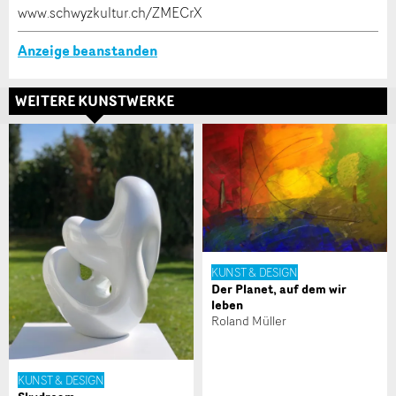
www.schwyzkultur.ch/ZMECrX
Anzeige beanstanden
* Eingabe erforderlich
Zur Qualitätssicherung wird eine Kopie der E-Mail
WEITERE KUNSTWERKE
Adresse
an guidle übermittelt.
NACHRICHT SENDEN
Schliessen
KUNST & DESIGN
Der Planet, auf dem wir
leben
Roland Müller
Nachricht
KUNST & DESIGN