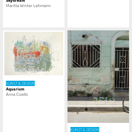
Skydream
Maritta Winter Lehmann
* Eingabe erforderlich
Zur Qualitätssicherung wird eine Kopie der E-Mail an
guidle übermittelt.
NACHRICHT SENDEN
Schliessen
KUNST & DESIGN
Aquarium
Anna Coello
KUNST & DESIGN