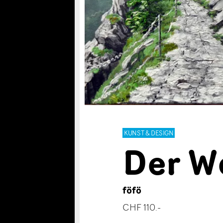
KUNST & DESIGN
Der W
föfö
CHF 110.-