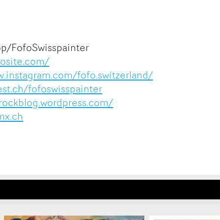
op/FofoSwisspainter
dosite.com/
w.instagram.com/fofo.switzerland/
st.ch/fofoswisspainter
grockblog.wordpress.com/
mx.ch
kt
kaufen
ge