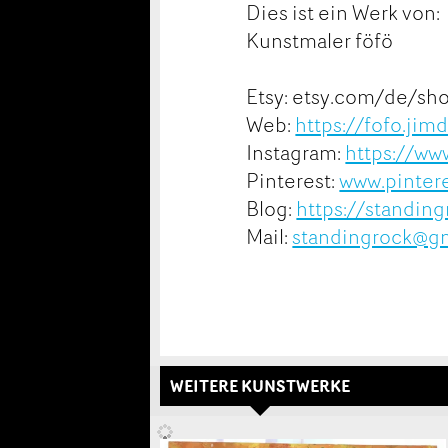
Dies ist ein Werk von:
Kunstmaler föfö
Etsy: etsy.com/de/sh
Web:
https://fofo.jim
Instagram:
https://ww
Pinterest:
www.pintere
Blog:
https://standin
Mail:
standingrock@g
WEITERE KUNSTWERKE
Konta
Werk 
Anzei