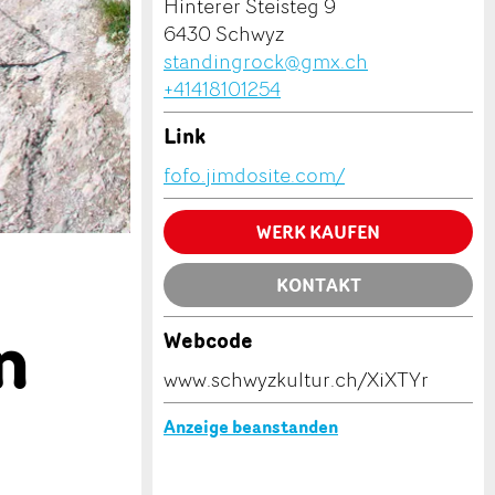
Hinterer Steisteg 9
6430 Schwyz
standingrock@gmx.ch
+41418101254
Link
fofo.jimdosite.com/
WERK KAUFEN
KONTAKT
n
Webcode
www.schwyzkultur.ch/XiXTYr
Anzeige beanstanden