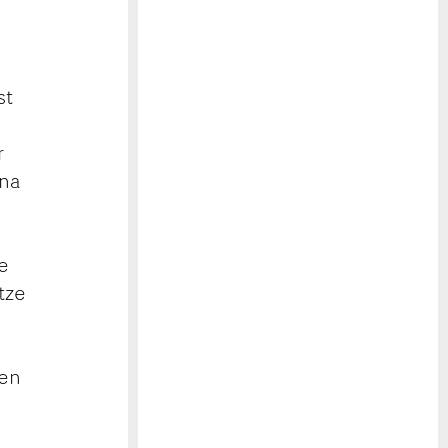
st
r
una
ie
tze
ben