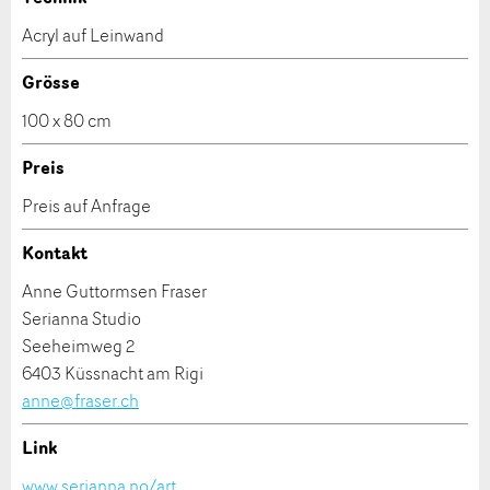
Kulturschaffenden Kontakt auf, um das Werk zu
Acryl auf Leinwand
kaufen.
Allgemeines Feedback
Anzeige nicht mehr gültig
Grösse
Anzeige unvollständig
100 x 80 cm
Preis
Preis auf Anfrage
Kontakt
Adresse
Anne Guttormsen Fraser
Serianna Studio
Seeheimweg 2
6403 Küssnacht am Rigi
Nachricht
anne@fraser.ch
Link
Kontakt
www.serianna.no/art