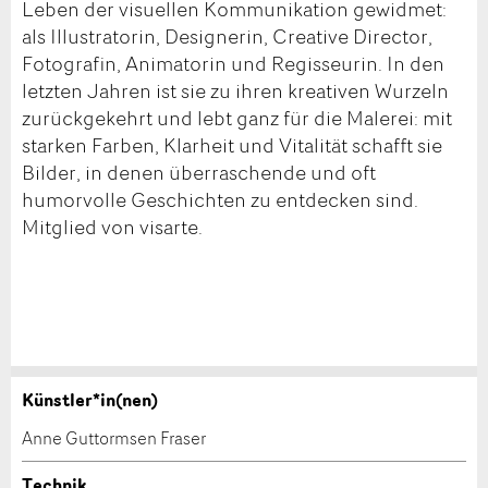
Leben der visuellen Kommunikation gewidmet:
als Illustratorin, Designerin, Creative Director,
Fotografin, Animatorin und Regisseurin. In den
letzten Jahren ist sie zu ihren kreativen Wurzeln
zurückgekehrt und lebt ganz für die Malerei: mit
starken Farben, Klarheit und Vitalität schafft sie
Bilder, in denen überraschende und oft
humorvolle Geschichten zu entdecken sind.
Mitglied von visarte.
Künstler*in(nen)
Werk kaufen
Anzeige beanstanden
Anne Guttormsen Fraser
Nehmen Sie mit diesem Formular direkt mit dem
Ihr Feedback wird sehr geschätzt!
Technik