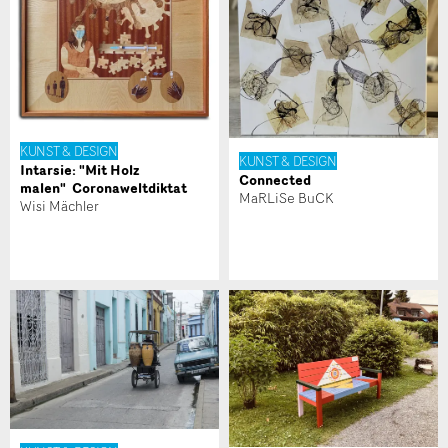
Nachricht
KUNST & DESIGN
KUNST & DESIGN
Intarsie: "Mit Holz
Connected
malen" Coronaweltdiktat
MaRLiSe BuCK
Wisi Mächler
* Eingabe erforderlich
Zur Qualitätssicherung wird eine Kopie der E-Mail an
guidle übermittelt.
NACHRICHT SENDEN
Schliessen