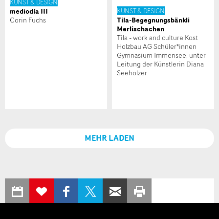
KUNST & DESIGN
mediodía III
KUNST & DESIGN
Tila-Begegnungsbänkli
Corin Fuchs
Merlischachen
Tila - work and culture Kost
Holzbau AG Schüler*innen
Gymnasium Immensee, unter
Leitung der Künstlerin Diana
Seeholzer
MEHR LADEN
IN KALENDER
AUF
AUF X
PER E-MAIL
SEITE
ZUR
© 2009-2026 SchwyzKultur
,
Impressum
,
Datenschutz
EXPORTIEREN
FACEBOOK
TEILEN
WEITEREMPFEHLEN
AUSDRUCKEN
MERKLISTE
TEILEN
HINZUFÜGEN