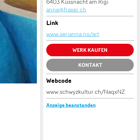
6403 Küssnacht am Rigi
anne@fraser.ch
Link
www.serianna.no/art
WERK KAUFEN
KONTAKT
Webcode
www.schwyzkultur.ch/NaqxNZ
Anzeige beanstanden