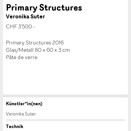
Primary Structures
Veronika Suter
CHF 3'500.-
Primary Structures 2016
Glas/Metall 80 x 60 x 3 cm
Pâte de verre
Künstler*in(nen)
Werk kaufen
Anzeige beanstanden
Veronika Suter
Nehmen Sie mit diesem Formular direkt mit dem
Ihr Feedback wird sehr geschätzt!
Technik