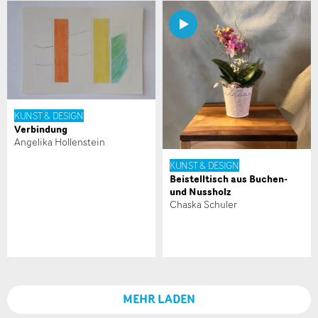
Nachricht
KUNST & DESIGN
Verbindung
* Eingabe erforderlich
Angelika Hollenstein
Zur Qualitätssicherung wird eine Kopie der E-Mail an
KUNST & DESIGN
Beistelltisch aus Buchen-
guidle übermittelt.
und Nussholz
Chaska Schuler
NACHRICHT SENDEN
Schliessen
MEHR LADEN