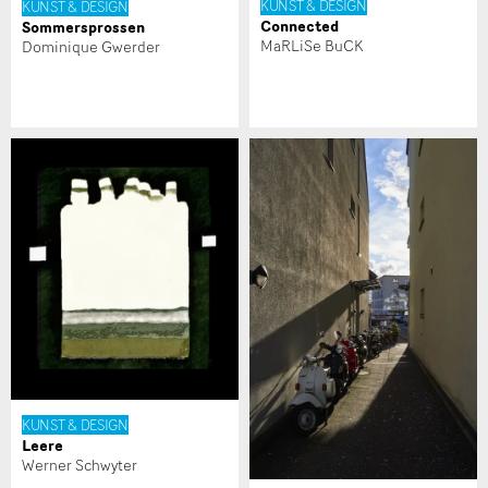
KUNST & DESIGN
KUNST & DESIGN
Connected
Sommersprossen
MaRLiSe BuCK
Dominique Gwerder
* Eingabe erforderlich
Zur Qualitätssicherung wird eine Kopie der E-Mail an
guidle übermittelt.
NACHRICHT SENDEN
Schliessen
KUNST & DESIGN
Leere
Werner Schwyter