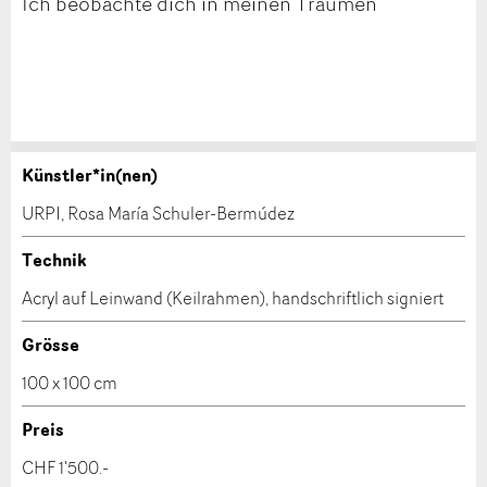
Ich beobachte dich in meinen Träumen
Künstler*in(nen)
Werk kaufen
Anzeige beanstanden
URPI, Rosa María Schuler-Bermúdez
Nehmen Sie mit diesem Formular direkt mit dem
Ihr Feedback wird sehr geschätzt!
Technik
Kulturschaffenden Kontakt auf, um das Werk zu
Acryl auf Leinwand (Keilrahmen), handschriftlich signiert
kaufen.
Allgemeines Feedback
Anzeige nicht mehr gültig
Grösse
Anzeige unvollständig
100 x 100 cm
Preis
CHF 1'500.-