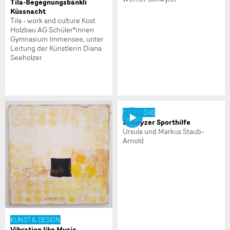
Tila-Begegnungsbänkli
Küssnacht
Tila - work and culture Kost
Holzbau AG Schüler*innen
Gymnasium Immensee, unter
Leitung der Künstlerin Diana
Seeholzer
* Eingabe erforderlich
Zur Qualitätssicherung wird eine Kopie der E-Mail an
guidle übermittelt.
DIES & DAS
NACHRICHT SENDEN
Schwyzer Sporthilfe
Ursula und Markus Staub-
Arnold
Schliessen
KUNST & DESIGN
Vibration like Music