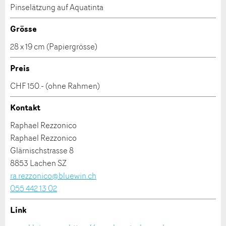
Pinselätzung auf Aquatinta
kaufen.
Allgemeines Feedback
Anzeige nicht mehr gültig
Grösse
Anzeige unvollständig
28 x 19 cm (Papiergrösse)
Preis
CHF 150.- (ohne Rahmen)
Kontakt
Adresse
Raphael Rezzonico
Raphael Rezzonico
Glärnischstrasse 8
8853 Lachen SZ
Nachricht
ra.rezzonico@bluewin.ch
055 442 13 02
Link
Kontakt