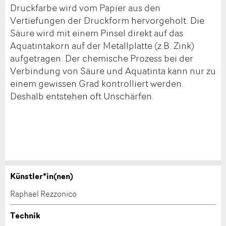
Druckfarbe wird vom Papier aus den
Vertiefungen der Druckform hervorgeholt. Die
Säure wird mit einem Pinsel direkt auf das
Aquatintakorn auf der Metallplatte (z.B. Zink)
aufgetragen. Der chemische Prozess bei der
Verbindung von Säure und Aquatinta kann nur zu
einem gewissen Grad kontrolliert werden.
Deshalb entstehen oft Unschärfen.
Künstler*in(nen)
Werk kaufen
Anzeige beanstanden
Raphael Rezzonico
Nehmen Sie mit diesem Formular direkt mit dem
Ihr Feedback wird sehr geschätzt!
Technik
Kulturschaffenden Kontakt auf, um das Werk zu