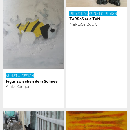
DIES & DAS
KUNST & DESIGN
ToRSoS aus ToN
MaRLiSe BuCK
Nachricht
KUNST & DESIGN
* Eingabe erforderlich
Figur zwischen dem Schnee
Zur Qualitätssicherung wird eine Kopie der E-Mail an
Anita Rüeger
guidle übermittelt.
NACHRICHT SENDEN
Schliessen